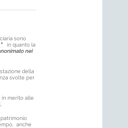
uciaria sono
 “
in quanto la
’anonimato nei
estazione della
enza svolte per
 in merito alle
드
.
 patrimonio
 tempo, anche