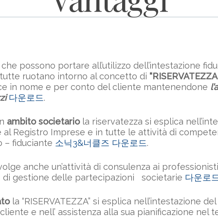
che possono portare all’utilizzo dell’intestazione fid
 tutte ruotano intorno al concetto di
“RISERVATEZZA
sce in nome e per conto del cliente mantenendone
l
zi
다운로드
.
in
ambito societario
la riservatezza si esplica nell’int
 al Registro Imprese e in tutte le attività di compet
o – fiduciante
소닉3&너클즈 다운로드
.
volge anche un’attività di consulenza ai professionisti
di gestione delle partecipazioni societarie
다운로
ato
la “RISERVATEZZA” si esplica nell’intestazione del
cliente e nell’ assistenza alla sua pianificazione nel